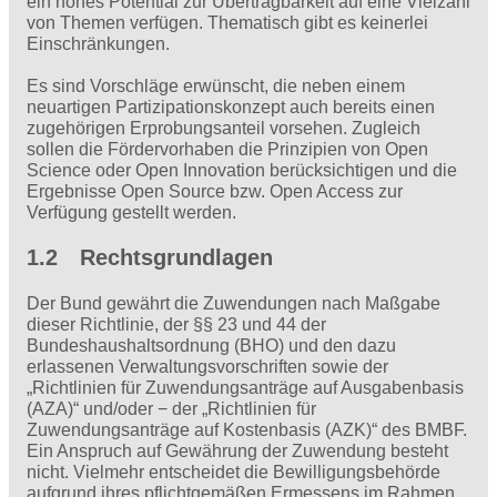
ein hohes Potential zur Übertragbarkeit auf eine Vielzahl
von Themen verfügen. Thematisch gibt es keinerlei
Einschränkungen.
Es sind Vorschläge erwünscht, die neben einem
neuartigen Partizipationskonzept auch bereits einen
zugehörigen Erprobungsanteil vorsehen. Zugleich
sollen die Fördervorhaben die Prinzipien von Open
Science oder Open Innovation berücksichtigen und die
Ergebnisse Open Source bzw. Open Access zur
Verfügung gestellt werden.
1.2 Rechtsgrundlagen
Der Bund gewährt die Zuwendungen nach Maßgabe
dieser Richtlinie, der §§ 23 und 44 der
Bundeshaushaltsordnung (BHO) und den dazu
erlassenen Verwaltungsvorschriften sowie der
„Richtlinien für Zuwendungsanträge auf Aus­gabenbasis
(AZA)“ und/oder − der „Richtlinien für
Zuwendungsanträge auf Kostenbasis (AZK)“ des BMBF.
Ein Anspruch auf Gewährung der Zuwendung besteht
nicht. Vielmehr entscheidet die Bewilligungsbehörde
aufgrund ihres pflichtgemäßen Ermessens im Rahmen