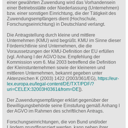
einer gewährten Zuwendung wird das Vorhandensein
einer Betriebsstätte oder Niederlassung (Unternehmen)
bzw. einer sonstigen Einrichtung, die der Tätigkeit des
Zuwendungsempfängers dient (Hochschule,
Forschungseinrichtung) in Deutschland verlangt.
Die Antragstellung durch kleine und mittlere
Unternehmen (KMU) wird begrüßt. KMU im Sinne dieser
Förderrichtlinie sind Unternehmen, die die
Voraussetzungen der KMU-Definition der EU erfüllen
(vgl. Anhang I der AGVO bzw. Empfehlung der
Kommission vom 6. Mai 2003 betreffend die Definition
der Kleinstunternehmen sowie der kleineren und
mittleren Unternehmen, bekannt gegeben unter
Aktenzeichen K (2003) 1422 (2003/361/EG),
https://eur-
lex.europa.eu/legal-content/DE/TXT/PDF/?
uri=CELEX:32003H0361&from=DE
]).
Der Zuwendungsempfänger erklärt gegenüber der
Bewilligungsbehörde seine Einstufung gemäß Anhang I
der AGVO im Rahmen des schriftlichen Antrags.
Forschungseinrichtungen, die von Bund und/oder
Ländern grundfinanziert werden, kann neben ihrer