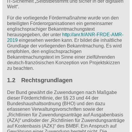
IT-Sicherheit „Selbstbestimmt und sicher in der digitalen
Welt“.
Für die vorliegende Fördermaßnahme wurde von den
beteiligten Förderorganisationen ein gemeinsamer
englischsprachiger Bekanntmachungstext
herausgegeben, der unter
http://anr.fr/ANR-FRDE-AMR-
2019
eingesehen werden kann. Er bildet die inhaltliche
Grundlage der vorliegenden Bekanntmachung. Es wird
empfohlen, den englischsprachigen
Bekanntmachungstext im Sinne einer zielführenden
deutsch-französischen Konzeption von Projektskizzen
zu beachten.
1.2 Rechtsgrundlagen
Der Bund gewährt die Zuwendungen nach Maßgabe
dieser Förderrichtlinie, der §§ 23 und 44 der
Bundeshaushaltsordnung (BHO) und den dazu
erlassenen Verwaltungsvorschriften sowie der
„Richtlinien für Zuwendungsanträge auf Ausgabenbasis
(AZA)“ und/oder der „Richtlinien für Zuwendungsanträge
auf Kostenbasis (AZK)“ des BMBF. Ein Anspruch auf
Gewährung einer Zuwendung besteht nicht. Die