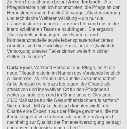
Zu ihren Fokusthemen betont
Anke Jentzsch
: „Als
Pflegedirektorin bin ich hochmotiviert, die Pflege an den
Herausforderungen Fachkräftemangel, Akademisierung
und technische Weiterentwicklung – um nur die
drängendsten zu nennen – auszurichten und uns in die
interdisziplinären Teams einzubringen.“ Sie ergänzt:
„Gute Arbeitsbedingungen, wie Karriere- und
Kompetenzmodelle sowie lebensphasenorientiertes
Arbeiten, sind eine wichtige Basis, um die Qualität der
Versorgung unserer Patient:innen weiterhin sicher
stellen zu können.“
Carla Eysel
, Vorstand Personal und Pflege, heißt die
neue Pflegedirektorin im Namen des Vorstands herzlich
willkommen: „Wir freuen uns auf die Zusammenarbeit,
Anke Jentzsch wird dazu beitragen, die Charité als
attraktiven und innovativen Ort für den Pflegeberuf
weiter zu profilieren und im Sinne unserer Strategie
2030 Maßstäbe für die Gesundheitsfachberufe setzen.“
Sie ergänzt: „Mit Anke Jentzsch konnten wir für die
Charité eine Expertin aus der Pflege gewinnen, die mit
ihrem kooperativen Führungsstil und ihrem Anspruch
nachhaltig zur Qualität der Patientenversorgung beiträgt
und unser Leitungsteam bereichert.“