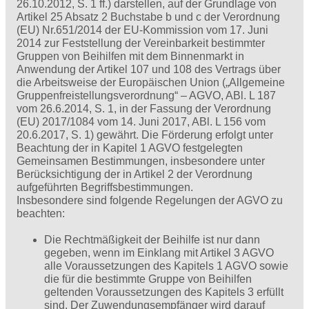
26.10.2012, S. 1 ff.) darstellen, auf der Grundlage von
Artikel 25 Absatz 2 Buchstabe b und c der Verordnung
(EU) Nr.651/2014 der EU-Kommission vom 17. Juni
2014 zur Feststellung der Vereinbarkeit bestimmter
Gruppen von Beihilfen mit dem Binnenmarkt in
Anwendung der Artikel 107 und 108 des Vertrags über
die Arbeitsweise der Europäischen Union („Allgemeine
Gruppenfreistellungsverordnung“ – AGVO, ABl. L 187
vom 26.6.2014, S. 1, in der Fassung der Verordnung
(EU) 2017/1084 vom 14. Juni 2017, ABl. L 156 vom
20.6.2017, S. 1) gewährt. Die Förderung erfolgt unter
Beachtung der in Kapitel 1 AGVO festgelegten
Gemeinsamen Bestimmungen, insbesondere unter
Berücksichtigung der in Artikel 2 der Verordnung
aufgeführten Begriffsbestimmungen.
Insbesondere sind folgende Regelungen der AGVO zu
beachten:
Die Rechtmäßigkeit der Beihilfe ist nur dann
gegeben, wenn im Einklang mit Artikel 3 AGVO
alle Voraussetzungen des Kapitels 1 AGVO sowie
die für die bestimmte Gruppe von Beihilfen
geltenden Voraussetzungen des Kapitels 3 erfüllt
sind. Der Zuwendungsempfänger wird darauf