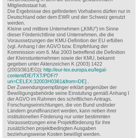
Mitgliedsstaat hat.
Die Ergebnisse des geförderten Vorhabens dürfen nur in
Deutschland oder dem EWR und der Schweiz genutzt
werden.
Kleine und mittlere Unternehmen („KMU“) im Sinne
dieser Förderrichtlinie sind Unternehmen, die die
Voraus­setzungen der KMU-Definition der EU erfüllen
(vgl. Anhang I der AGVO bzw. Empfehlung der
Kommission vom 6. Mai 2003 betreffend die Definition
der Kleinstunternehmen sowie der KMU, bekannt
gegeben unter Aktenzeichen K (2003) 1422
(2003/361/EG)):
http://eur-lex.europa.eu/legal-
content/DE/TXT/PDF/?
uri=CELEX:32003H0361&from=DE
]
.
Der Zuwendungsempfänger erklärt gegenüber der
Bewilligungsbehörde seine Einstufung gemäß Anhang I
der AGVO im Rahmen des schriftlichen Antrags.
Forschungseinrichtungen, die von Bund und/oder
Ländern grundfinanziert werden, kann neben ihrer
institutionellen Förderung nur unter bestimmten
Voraussetzungen eine Projektförderung für ihre
zusätzlichen projektbedingten Ausgaben
beziehungsweise Kosten bewilligt werden.