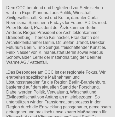
Dem CCC beratend und begleitend zur Seite stehen
wird ein Expert*innenrat aus Politik, Wirtschaft,
Zivilgesellschaft, Kunst und Kultur, darunter Carla
Reemtsma, Sprecherin Fridays for Future, PD Dr. med.
Peter Bobbert, Präsident der Ärztekammer Berlin,
Andreas Rieger, Präsident der Architektenkammer
Brandenburg, Theresa Keilhacker, Präsidentin der
Architektenkammer Berlin, Dr. Stefan Brandt, Direktor
Futurium Berlin, Tino Sehgal, freischaffender Künstler,
Felix Nasser von Klimaneustart Berlin sowie Marcus
Schönwälder, Leiter der Instandhaltung der Berliner
Wärme AG / Vattenfall.
„Das Besondere am CCC ist der regionale Fokus. Wir
erarbeiten spezifische Maßnahmen und
Lösungsstrategien für die Region Berlin-Brandenburg,
basierend auf dem aktuellen Stand der Forschung.
Dabei werden Politik, Verwaltung, Wirtschaft und
Zivilgesellschaft von Anfang an miteinbezogen. So
unterstützen wir den Transformationsprozess in der
Region durch die Entwicklung passgenauer, gemeinsam
getragener und praktisch umsetzbarer Maßnahmen für
Klimaschutz und Klimaanpassung“, sagt Prof. Dr.