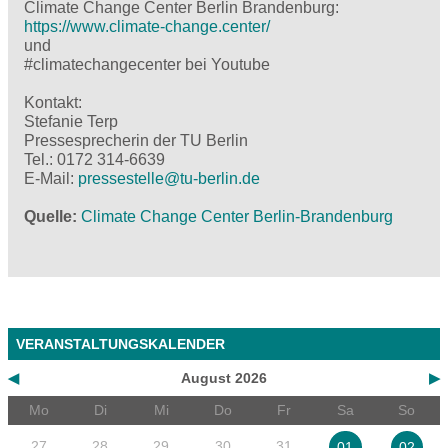
Climate Change Center Berlin Brandenburg:
https://www.climate-change.center/
und
#climatechangecenter bei Youtube
Kontakt:
Stefanie Terp
Pressesprecherin der TU Berlin
Tel.: 0172 314-6639
E-Mail:
pressestelle@
tu-berlin.de
Quelle
Climate Change Center Berlin-Brandenburg
VERANSTALTUNGSKALENDER
◀
August 2026
▶
Mo
Di
Mi
Do
Fr
Sa
So
27
28
29
30
31
01
02