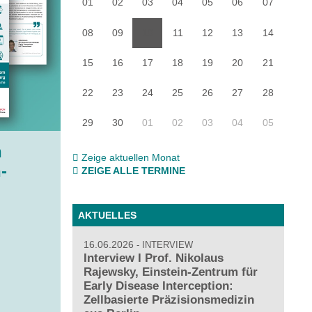
01
02
03
04
05
06
07
08
09
10
11
12
13
14
15
16
17
18
19
20
21
22
23
24
25
26
27
28
29
30
01
02
03
04
05
h
Zeige aktuellen Monat
-
ZEIGE ALLE TERMINE
AKTUELLES
16.06.2026
INTERVIEW
Interview I Prof. Nikolaus
Rajewsky, Einstein-Zentrum für
Early Disease Interception:
Zellbasierte Präzisionsmedizin