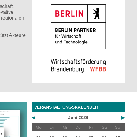
schaft,
ovative
 regionalen
ützt Akteure
VERANSTALTUNGSKALENDER
◀
Juni 2026
▶
Mo
Di
Mi
Do
Fr
Sa
So