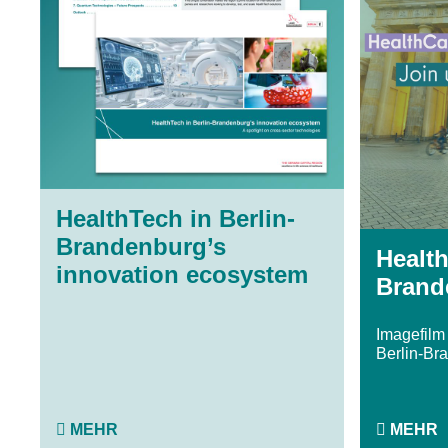
HealthTech in Berlin-
Brandenburg’s
Health
innovation ecosystem
Brand
Imagefilm
Berlin-Br
MEHR
MEHR