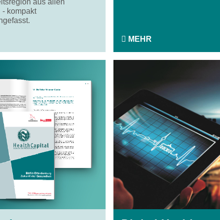
tsregion aus allen
 - kompakt
gefasst.
MEHR