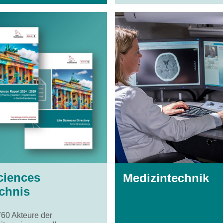
ciences
Medizintechnik
chnis
760 Akteure der