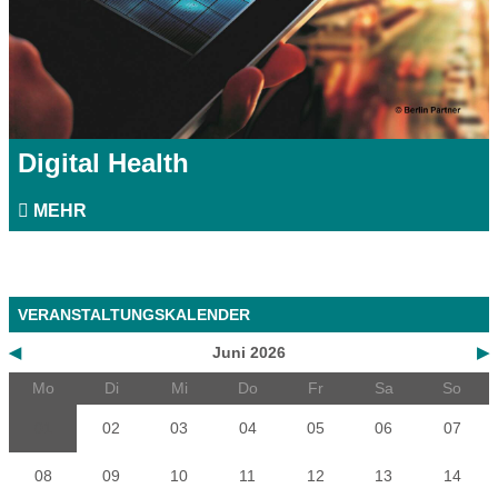
Digital Health
MEHR
VERANSTALTUNGSKALENDER
◀
Juni 2026
▶
Mo
Di
Mi
Do
Fr
Sa
So
01
02
03
04
05
06
07
08
09
10
11
12
13
14